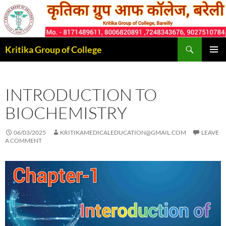
Skip
to
content
Search
Kritika Group of College
PRIMAR
MENU
INTRODUCTION TO
BIOCHEMISTRY
06/03/2025
KRITIKAMEDICALEDUCATION@GMAIL.COM
LEAVE
A COMMENT