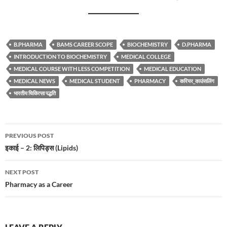
B.PHARMA
BAMS CAREER SCOPE
BIOCHEMISTRY
D.PHARMA
INTRODUCTION TO BIOCHEMISTRY
MEDICAL COLLEGE
MEDICAL COURSE WITH LESS COMPETITION
MEDICAL EDUCATION
MEDICAL NEWS
MEDICAL STUDENT
PHARMACY
करियर_काउंसलिंग
भारतीय चिकित्सा पद्धति
Post
PREVIOUS POST
navigation
इकाई – 2: लिपिड्स (Lipids)
NEXT POST
Pharmacy as a Career