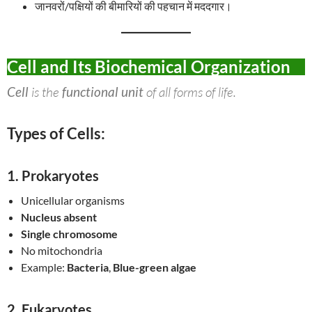
जानवरों/पक्षियों की बीमारियों की पहचान में मददगार।
Cell and Its Biochemical Organization
Cell
is the
functional unit
of all forms of life.
Types of Cells:
1.
Prokaryotes
Unicellular organisms
Nucleus absent
Single chromosome
No mitochondria
Example:
Bacteria
,
Blue-green algae
2.
Eukaryotes