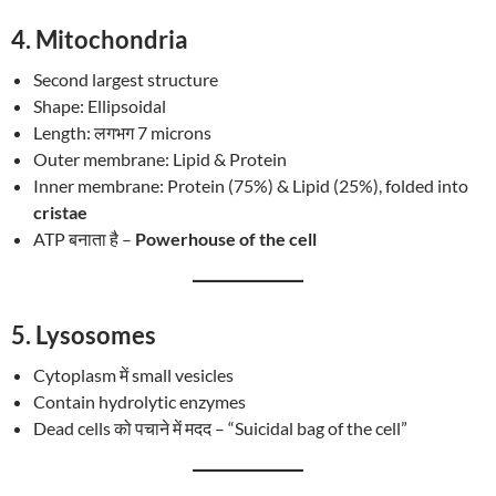
4.
Mitochondria
Second largest structure
Shape: Ellipsoidal
Length: लगभग 7 microns
Outer membrane: Lipid & Protein
Inner membrane: Protein (75%) & Lipid (25%), folded into
cristae
ATP बनाता है –
Powerhouse of the cell
5.
Lysosomes
Cytoplasm में small vesicles
Contain hydrolytic enzymes
Dead cells को पचाने में मदद – “Suicidal bag of the cell”