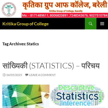
Skip
to
content
Search
Kritika Group of College
PRIMAR
MENU
Tag Archives: Statics
सांख्यिकी (STATISTICS) – परिचय
06/05/2025
LEAVE A COMMENT