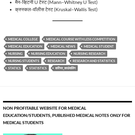
मैन-व्हिटनी U टेस्ट (Mann–Whitney U Test)
क्रुस्कल-वॉलीस टेस्ट (Kruskal–Wallis Test)
MEDICAL COLLEGE
MEDICAL COURSE WITH LESS COMPETITION
MEDICAL EDUCATION
MEDICAL NEWS
MEDICAL STUDENT
NURSING
NURSING EDUCATION
NURSING RESEARCH
NURSNG STUDENTS
RESEARCH
RESEARCH AND STATISTICS
STATICS
STATISTICS
करियर_काउंसलिंग
NON PROFITABLE WEBSITE FOR MEDICAL
EDUCATION/STUDENTS, PUBLISHED MEDICAL NOTES ONLY FOR
MEDICAL STUDENTS