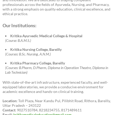
professionals across the fields of Ayurveda, Nursing, and Pharmacy,
with a strong emphasis on quality education, clinical excellence, and
ethical practice.
Our Institutions:
Kritika Ayurvedic Medical College & Hospital
(Course: B.A.M.S.)
Kritika Nursing College, Bareilly
(Courses: B.Sc. Nursing, A.N.M.)
Kritika Pharmacy College, Bareilly
(Courses: B.Pharm, D.Pharm, Diploma in Operation Theatre, Diploma in
Lab Technician)
With state-of-the-art infrastructure, experienced faculty, and well-
equipped laboratories, we provide a conducive environment for
academic excellence and hands-on clinical training.
Location:
Toll Plaza, Near Kandu Pul, Pilibhit Road, Rithora, Bareilly,
Uttar Pradesh – 243122
Contact:
9027510784, 8218234755, 8171489611
Email:
kritikamedicaleducation@gmail.com