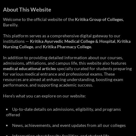
About This Website
Welcome to the official website of the
Kritika Group of Colleges
,
Bareilly.
This platform serves as a comprehensive digital gateway to our
institutions —
Kritika Ayurvedic Medical College & Hospital
,
Kritika
Nursing College
, and
Kritika Pharmacy College
.
In addition to providing detailed information about our courses,
admissions, affiliations, and campus life, this website also features
medical educational articles
specially curated for students preparing
for various medical entrance and professional exams. These
resources are aimed at enhancing understanding, boosting exam
performance, and supporting academic success.
Here’s what you can explore on our website:
Up-to-date details on admissions, eligibility, and programs
offered
News, achievements, and event updates from all our colleges
Information about faculty, facilities, and student life