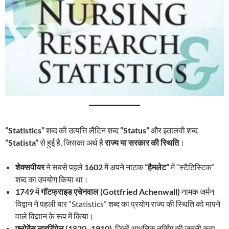
“Statistics”
शब्द की उत्पत्ति लैटिन शब्द
“Status”
और इतालवी शब्द
“Statista”
से हुई है, जिसका अर्थ है
राज्य या सरकार की स्थिति
।
शेक्सपीयर
ने सबसे पहले
1602
में अपने नाटक
“हैमलेट”
में “स्टैटिस्टिक”
शब्द का उपयोग किया था।
1749
में
गॉटफ्राइड एचेनवाल (Gottfried Achenwall)
नामक जर्मन
विद्वान ने पहली बार “Statistics” शब्द का प्रयोग राज्य की स्थिति को मापने
वाले विज्ञान के रूप में किया।
फ्लोरेंस नाइटिंगेल (1820–1910)
, जिन्हें आधुनिक नर्सिंग की जननी कहा