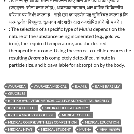
:
विभिन्न मूषाओं का चयन भस्मीकरण किए जाने वाले पदार्थ की प्रकृति
(उदाहरण: सोना बनाम लोहा), आवश्यक तापमान, और वांछित चिकित्सीय
परिणाम पर निर्भर करता है। सही मूषा का प्रयोग यह सुनिश्चित करता है कि
भस्म पूर्णतः विषमुक्त, सूक्ष्मतम और शरीर द्वारा अवशोषित होने योग्य बने।
:
The selection of a specific type of
Musha
depends on the
nature of the substance being incinerated (e.g., gold vs.
iron), the required temperature, and the desired
therapeutic outcome. Using the correct crucible ensures the
resulting
Bhasma
is completely detoxified, minute in
particle size, and bioavailable for absorption by the body.
AYURVEDA
AYURVEDA MEDICAL
B.A.M.S.
BAMS BAREILLY
CRUCIBLES
KRITIKA AYURVEDIC MEDICAL COLLEGE AND HOSPITAL BAREILLY
KRITIKA COLLEGE
KRITIKA COLLEGE BAREILLY
KRITIKA GROUP OF COLLEGE
MEDICAL COLLEGE
MEDICAL COURSE WITH LESS COMPETITION
MEDICAL EDUCATION
MEDICAL NEWS
MEDICAL STUDENT
MUSHA
करियर_काउंसलिंग