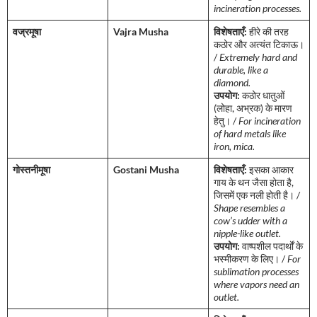
incineration processes.
वज्रमूषा
Vajra Musha
विशेषताएँ:
हीरे की तरह
कठोर और अत्यंत टिकाऊ।
/
Extremely hard and
durable, like a
diamond.
उपयोग:
कठोर धातुओं
(लोहा, अभ्रक) के मारण
हेतु। /
For incineration
of hard metals like
iron, mica.
गोस्तनीमूषा
Gostani Musha
विशेषताएँ:
इसका आकार
गाय के थन जैसा होता है,
जिसमें एक नली होती है। /
Shape resembles a
cow’s udder with a
nipple-like outlet.
उपयोग:
वाष्पशील पदार्थों के
भस्मीकरण के लिए। /
For
sublimation processes
where vapors need an
outlet.