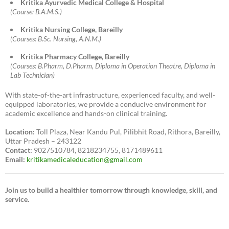
Kritika Ayurvedic Medical College & Hospital
(Course: B.A.M.S.)
Kritika Nursing College, Bareilly
(Courses: B.Sc. Nursing, A.N.M.)
Kritika Pharmacy College, Bareilly
(Courses: B.Pharm, D.Pharm, Diploma in Operation Theatre, Diploma in
Lab Technician)
With state-of-the-art infrastructure, experienced faculty, and well-
equipped laboratories, we provide a conducive environment for
academic excellence and hands-on clinical training.
Location:
Toll Plaza, Near Kandu Pul, Pilibhit Road, Rithora, Bareilly,
Uttar Pradesh – 243122
Contact:
9027510784, 8218234755, 8171489611
Email:
kritikamedicaleducation@gmail.com
Join us to build a healthier tomorrow through knowledge, skill, and
service.