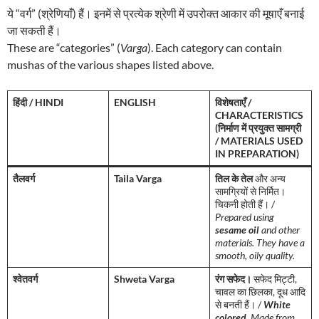
ये “वर्ग” (श्रेणियाँ) हैं। इनमें से प्रत्येक श्रेणी में उपरोक्त आकार की मूषाएँ बनाई
जा सकती हैं।
These are “categories” (
Varga
). Each category can contain
mushas of the various shapes listed above.
हिंदी / HINDI
ENGLISH
विशेषताएँ /
CHARACTERISTICS
(निर्माण में प्रयुक्त सामग्री
/ MATERIALS USED
IN PREPARATION)
तैलवर्ग
Taila Varga
तिल के तेल
और अन्य
सामग्रियों से निर्मित।
चिकनी होती हैं। /
Prepared using
sesame oil
and other
materials. They have a
smooth, oily quality.
श्वेतवर्ग
Shweta Varga
रंग सफेद।
सफेद मिट्टी,
चावल का छिलका, दूध आदि
से बनती हैं। /
White
colored.
Made from