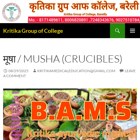
Skip
to
content
Search
Kritika Group of College
PRIMAR
MENU
मूषा / MUSHA (CRUCIBLES)
08/29/2025
KRITIKAMEDICALEDUCATION@GMAIL.COM
LEAVE
A COMMENT