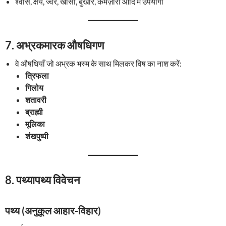
श्वास, क्षय, ज्वर, खांसी, बुखार, कमज़ोरी आदि में उपयोगी
7.
अभ्रकमारक औषधिगण
वे औषधियाँ जो अभ्रक भस्म के साथ मिलकर विष का नाश करें:
त्रिफला
गिलोय
शतावरी
ब्राह्मी
मूलिका
शंखपुष्पी
8.
पथ्यापथ्य विवेचन
पथ्य (अनुकूल आहार-विहार)