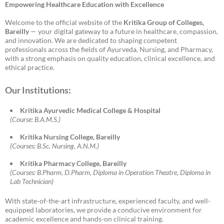
Empowering Healthcare Education with Excellence
Welcome to the official website of the
Kritika Group of Colleges,
Bareilly
— your digital gateway to a future in healthcare, compassion,
and innovation. We are dedicated to shaping competent
professionals across the fields of Ayurveda, Nursing, and Pharmacy,
with a strong emphasis on quality education, clinical excellence, and
ethical practice.
Our Institutions:
Kritika Ayurvedic Medical College & Hospital
(Course: B.A.M.S.)
Kritika Nursing College, Bareilly
(Courses: B.Sc. Nursing, A.N.M.)
Kritika Pharmacy College, Bareilly
(Courses: B.Pharm, D.Pharm, Diploma in Operation Theatre, Diploma in
Lab Technician)
With state-of-the-art infrastructure, experienced faculty, and well-
equipped laboratories, we provide a conducive environment for
academic excellence and hands-on clinical training.