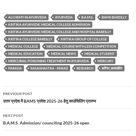
ALCHEMY IN AYURVEDA
AYURVEDA
B.A.M.S.
BAMS BAREILLY
KRITIKA AYURVEDIC MEDICAL COLLEGE ADMISSION
KRITIKA AYURVEDIC MEDICAL COLLEGE AND HOSPITAL BAREILLY
KRITIKA COLLEGE BAREILLY
KRITIKA GROUP OF COLLEGE
MEDICAL COLLEGE
MEDICAL COURSE WITH LESS COMPETITION
MEDICAL EDUCATION
MEDICAL NEWS
MEDICAL STUDENT
MERCURIAL POISONING TREATMENT IN AYURVEDA
MERCURY
PARADA
RASASHASTRA - PARAD
RESEARCH
करियर_काउंसलिंग
Post
PREVIOUS POST
navigation
उत्तर प्रदेश में BAMS प्रवेश 2025-26 हेतु काउंसिलिंग प्रारम्भ
NEXT POST
B.A.M.S. Admission/ counciling 2025-26 open