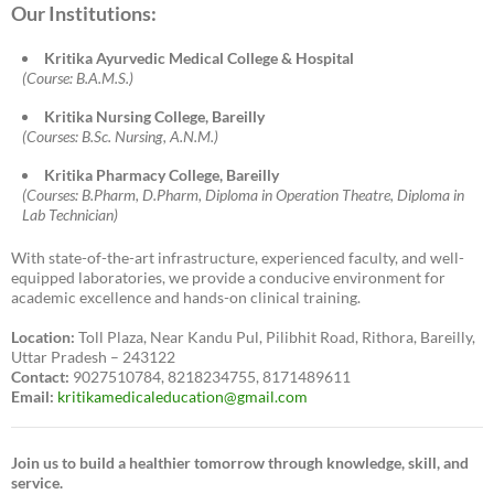
Our Institutions:
Kritika Ayurvedic Medical College & Hospital
(Course: B.A.M.S.)
Kritika Nursing College, Bareilly
(Courses: B.Sc. Nursing, A.N.M.)
Kritika Pharmacy College, Bareilly
(Courses: B.Pharm, D.Pharm, Diploma in Operation Theatre, Diploma in
Lab Technician)
With state-of-the-art infrastructure, experienced faculty, and well-
equipped laboratories, we provide a conducive environment for
academic excellence and hands-on clinical training.
Location:
Toll Plaza, Near Kandu Pul, Pilibhit Road, Rithora, Bareilly,
Uttar Pradesh – 243122
Contact:
9027510784, 8218234755, 8171489611
Email:
kritikamedicaleducation@gmail.com
Join us to build a healthier tomorrow through knowledge, skill, and
service.