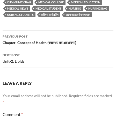
CUMMUNITY BAG
MEDICAL COLLEGE
MEDICAL EDUCATION
MEDICAL NEWS
MEDICAL STUDENT
NURSING
NURSING BAG
NURSNG STUDENTS
करियर_काउंसलिंग
लाइफस्टाइल रोग समाधान
Post
PREVIOUS POST
navigation
Chapter: Concept of Health (स्वास्थ्य की अवधारणा)
NEXT POST
Unit-2: Lipids
LEAVE A REPLY
Your email address will not be published.
Required fields are marked
*
Comment
*