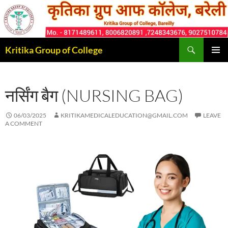
Skip
to
content
Search
Kritika Group of College
PRIMAR
MENU
नर्सिंग बैग (NURSING BAG)
06/03/2025
KRITIKAMEDICALEDUCATION@GMAIL.COM
LEAVE
A COMMENT