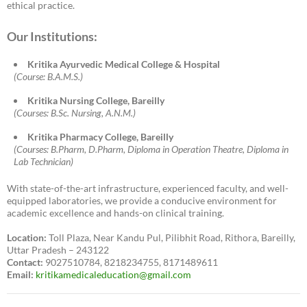
ethical practice.
Our Institutions:
Kritika Ayurvedic Medical College & Hospital
(Course: B.A.M.S.)
Kritika Nursing College, Bareilly
(Courses: B.Sc. Nursing, A.N.M.)
Kritika Pharmacy College, Bareilly
(Courses: B.Pharm, D.Pharm, Diploma in Operation Theatre, Diploma in
Lab Technician)
With state-of-the-art infrastructure, experienced faculty, and well-
equipped laboratories, we provide a conducive environment for
academic excellence and hands-on clinical training.
Location:
Toll Plaza, Near Kandu Pul, Pilibhit Road, Rithora, Bareilly,
Uttar Pradesh – 243122
Contact:
9027510784, 8218234755, 8171489611
Email:
kritikamedicaleducation@gmail.com