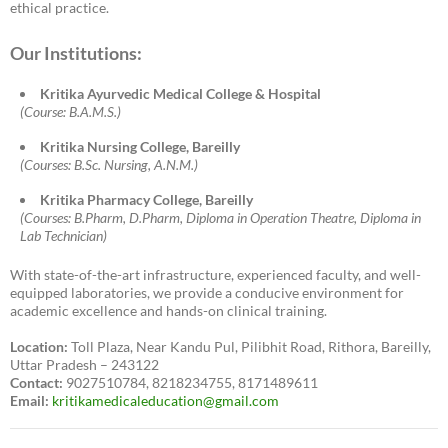
ethical practice.
Our Institutions:
Kritika Ayurvedic Medical College & Hospital
(Course: B.A.M.S.)
Kritika Nursing College, Bareilly
(Courses: B.Sc. Nursing, A.N.M.)
Kritika Pharmacy College, Bareilly
(Courses: B.Pharm, D.Pharm, Diploma in Operation Theatre, Diploma in
Lab Technician)
With state-of-the-art infrastructure, experienced faculty, and well-
equipped laboratories, we provide a conducive environment for
academic excellence and hands-on clinical training.
Location:
Toll Plaza, Near Kandu Pul, Pilibhit Road, Rithora, Bareilly,
Uttar Pradesh – 243122
Contact:
9027510784, 8218234755, 8171489611
Email:
kritikamedicaleducation@gmail.com