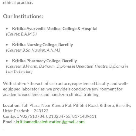
ethical practice.
Our Institutions:
Kritika Ayurvedic Medical College & Hospital
(Course: B.A.M.S.)
Kritika Nursing College, Bareilly
(Courses: B.Sc. Nursing, A.N.M.)
Kritika Pharmacy College, Bareilly
(Courses: B.Pharm, D.Pharm, Diploma in Operation Theatre, Diploma in
Lab Technician)
With state-of-the-art infrastructure, experienced faculty, and well-
equipped laboratories, we provide a conducive environment for
academic excellence and hands-on clinical training.
Location:
Toll Plaza, Near Kandu Pul, Pilibhit Road, Rithora, Bareilly,
Uttar Pradesh – 243122
Contact:
9027510784, 8218234755, 8171489611
Email:
kritikamedicaleducation@gmail.com